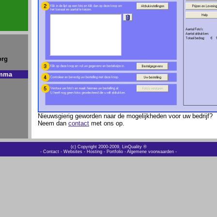
org
amma
Nieuwsgierig geworden naar de mogelijkheden voor uw bedrijf?
Neem dan
contact
met ons op.
(c) Copyright 2000-2009, LinQuality ®
-
Contact
-
Websites
-
Hosting
-
Portfolio
-
Algemene voorwaarden
-