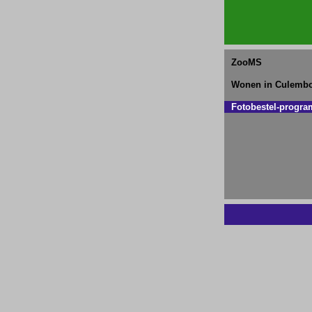
ZooMS
Wonen in Culemb
Fotobestel-progr